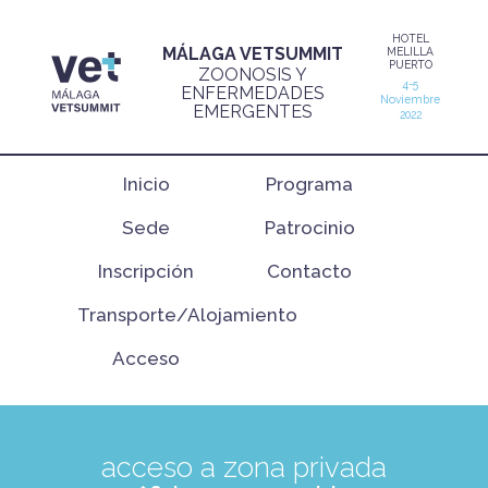
HOTEL
MÁLAGA VETSUMMIT
MELILLA
PUERTO
ZOONOSIS Y
4-5
ENFERMEDADES
Noviembre
EMERGENTES
2022
Inicio
Programa
Sede
Patrocinio
Inscripción
Contacto
Individual
Grupo
Transporte/Alojamiento
Acceso
acceso a zona privada